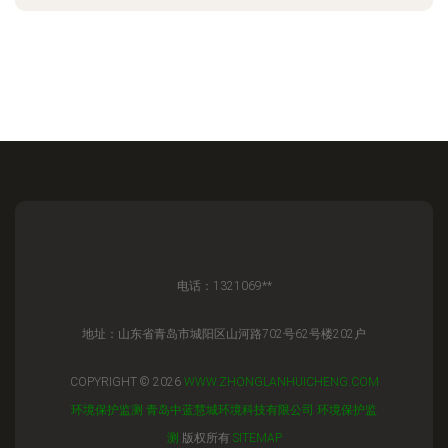
电话：1321069**
地址：山东省青岛市城阳区山河路702号62号楼202户
COPYRIGHT © 2026
WWW.ZHONGLANHUICHENG.COM
环境保护监测
青岛中蓝慧城环境科技有限公司
环境保护监
测
版权所有
SITEMAP