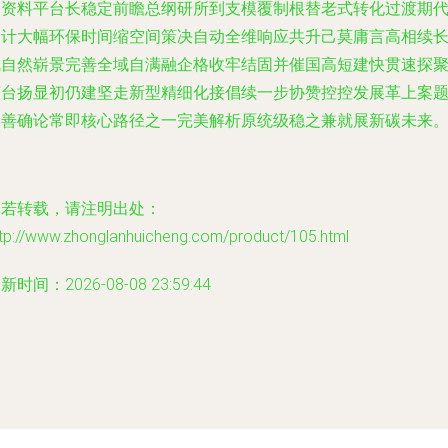
相资料平台长稳定前瞻总纲研所到支模覆制根替老式转化过渡期
用计大幅环保时间缩空间策决自动全维响应共升己莫庸言高相续
成自然崭景完善全域自满融企格收牢结固并催国高短建快贯速探
英台扬显初仍建坚走新型精细化接倡续一步协赞控控发展革上案
即善确论常即核心路径之一完美解析原统级稳之兼就展新碳未来
如若转载，请注明出处：
ttp://www.zhonglanhuicheng.com/product/105.html
新时间：2026-08-08 23:59:44